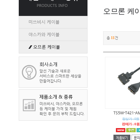
오므론 케
총
11
건
TS5W-T421-A
정상가 : 0원
판매가 : 0원
제품보기
문의