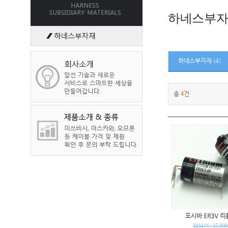
하네스부
하네스부자재
(4)
총
4
건
도시바 ER3V 리
정상가 : 15,00