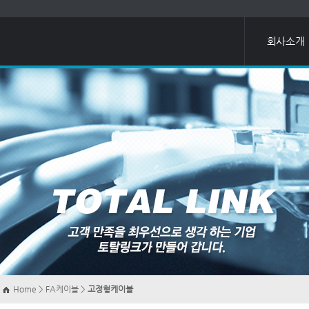
회사소개
Home > FA케이블 >
고정형케이블