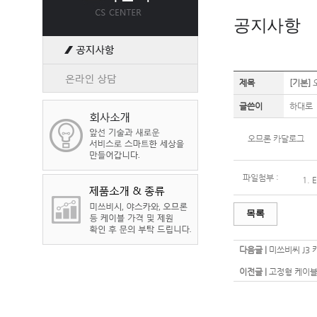
공지사항
제목
[기본]
글쓴이
하대로
오므론 카달로그
파일첨부 :
1.
목록
다음글 |
미쓰비씨 J3
이전글 |
고정형 케이블